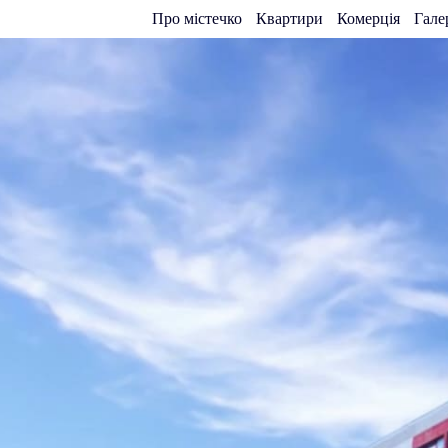
Про містечко
Квартири
Комерція
Гале